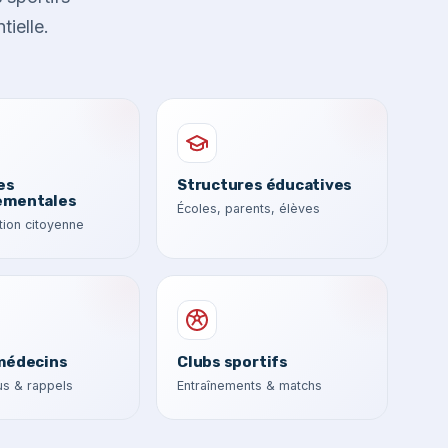
tielle.
es
Structures éducatives
ementales
Écoles, parents, élèves
ion citoyenne
médecins
Clubs sportifs
s & rappels
Entraînements & matchs