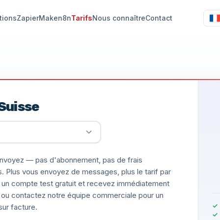
tions
Zapier
Make
n8n
Tarifs
Nous connaître
Contact
Suisse
nvoyez — pas d'abonnement, pas de frais
s. Plus vous envoyez de messages, plus le tarif par
un compte test gratuit et recevez immédiatement
ée, ou contactez notre équipe commerciale pour un
ur facture.