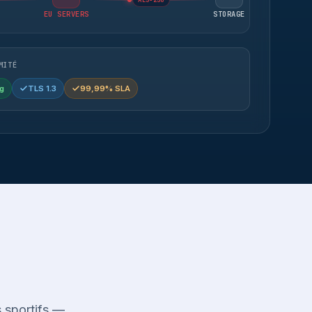
AES-256
EU SERVERS
STORAGE
MITÉ
g
TLS 1.3
99,99% SLA
 sportifs —