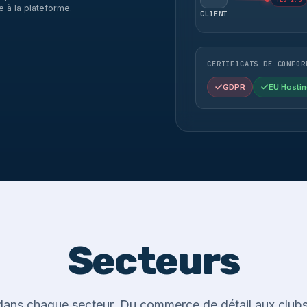
TLS 1.3
e à la plateforme.
CLIENT
CERTIFICATS DE CONFOR
GDPR
EU Hostin
Secteurs
ans chaque secteur. Du commerce de détail aux clubs