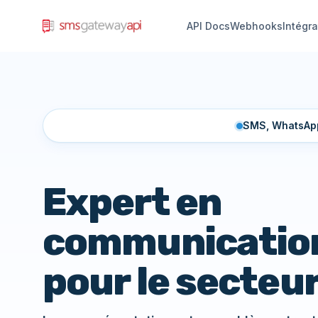
API Docs
Webhooks
Intégra
SMS, WhatsApp
Expert en
communicatio
pour le secteu