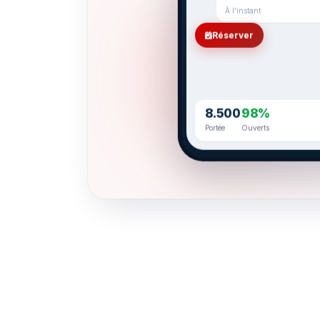
À l'instant
Réserver
8.500
98%
Portée
Ouverts