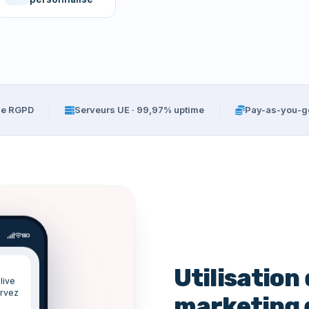
me RGPD
Serveurs UE · 99,97% uptime
Pay-as-you-g
Utilisation
live
ervez
marketing 