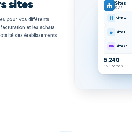
s sites
Sites
SMS
s pour vos différents
Site A
facturation et les achats
Site B
otalité des établissements
Site C
5.240
SMS ce mois