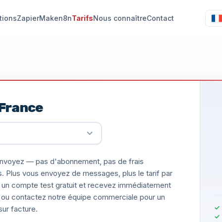
tions
Zapier
Make
n8n
Tarifs
Nous connaître
Contact
France
nvoyez — pas d'abonnement, pas de frais
s. Plus vous envoyez de messages, plus le tarif par
un compte test gratuit et recevez immédiatement
ée, ou contactez notre équipe commerciale pour un
ur facture.