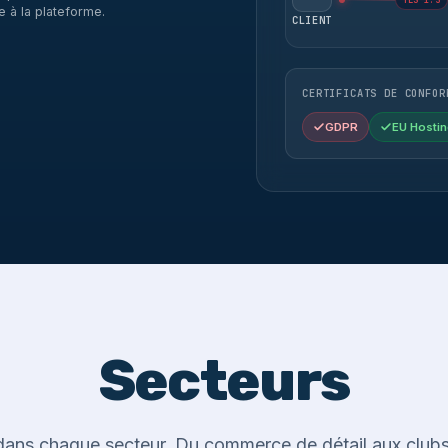
TLS 1.3
e à la plateforme.
CLIENT
CERTIFICATS DE CONFOR
GDPR
EU Hostin
Secteurs
ans chaque secteur. Du commerce de détail aux clubs