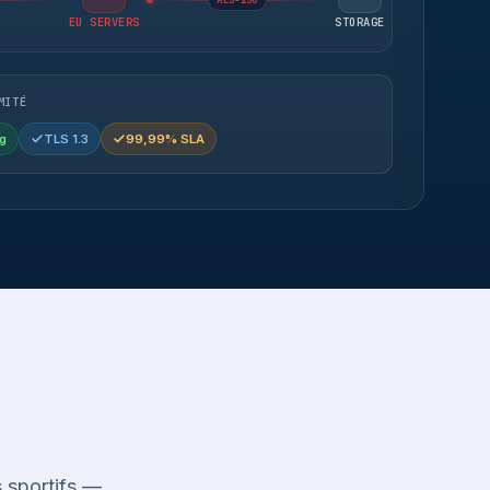
AES-256
EU SERVERS
STORAGE
MITÉ
g
TLS 1.3
99,99% SLA
 sportifs —