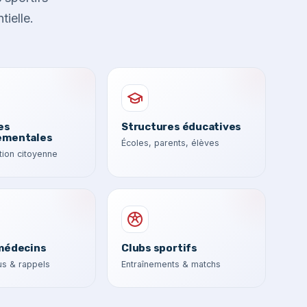
tielle.
es
Structures éducatives
ementales
Écoles, parents, élèves
ion citoyenne
médecins
Clubs sportifs
s & rappels
Entraînements & matchs