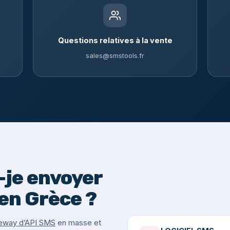
Questions relatives à la vente
sales@smstools.fr
je envoyer
en Grèce ?
eway d’API SMS
en masse et