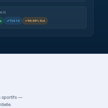
MITÉ
g
TLS 1.3
99,99% SLA
 sportifs —
tielle.