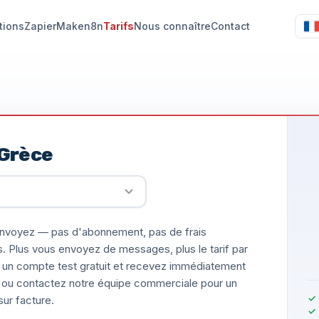
tions
Zapier
Make
n8n
Tarifs
Nous connaître
Contact
 Grèce
nvoyez — pas d'abonnement, pas de frais
s. Plus vous envoyez de messages, plus le tarif par
un compte test gratuit et recevez immédiatement
ée, ou contactez notre équipe commerciale pour un
ur facture.