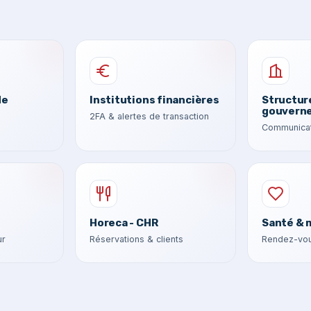
de
Institutions financières
Structur
gouvern
2FA & alertes de transaction
Communicat
Horeca - CHR
Santé & 
ur
Réservations & clients
Rendez-vou