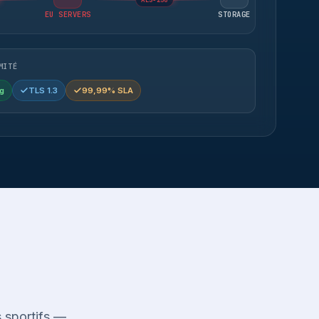
AES-256
EU SERVERS
STORAGE
MITÉ
g
TLS 1.3
99,99% SLA
 sportifs —