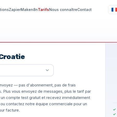
tions
Zapier
Make
n8n
Tarifs
Nous connaître
Contact
Croatie
nvoyez — pas d'abonnement, pas de frais
s. Plus vous envoyez de messages, plus le tarif par
un compte test gratuit et recevez immédiatement
ée, ou contactez notre équipe commerciale pour un
ur facture.