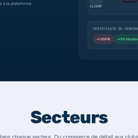
TLS 1.3
e à la plateforme.
CLIENT
CERTIFICATS DE CONFOR
GDPR
EU Hostin
Secteurs
ans chaque secteur. Du commerce de détail aux clubs