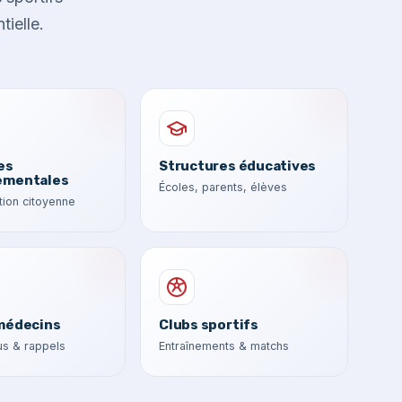
tielle.
es
Structures éducatives
ementales
Écoles, parents, élèves
ion citoyenne
médecins
Clubs sportifs
s & rappels
Entraînements & matchs