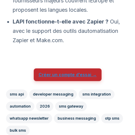
fournisseurs majeurs couvrent lEurope et
proposent les langues locales.
LAPI fonctionne-t-elle avec Zapier ?
Oui,
avec le support des outils dautomatisation
Zapier et Make.com.
Créer un compte d'essai →
sms api
developer messaging
sms integration
automation
2026
sms gateway
whatsapp newsletter
business messaging
otp sms
bulk sms