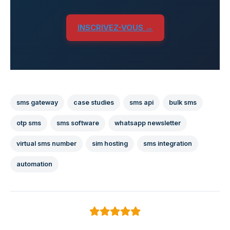
INSCRIVEZ-VOUS →
sms gateway
case studies
sms api
bulk sms
otp sms
sms software
whatsapp newsletter
virtual sms number
sim hosting
sms integration
automation