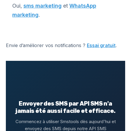
Oui,
sms marketing
et
WhatsApp
marketing
.
Envie d’améliorer vos notifications ?
Essai gratuit
.
Envoyer des SMS par API SMS n'a
jamais été aussi facile et efficace.
Commencez à utiliser Smstools dès aujourd'hui et
envoyez des SMS depuis notre API SMS