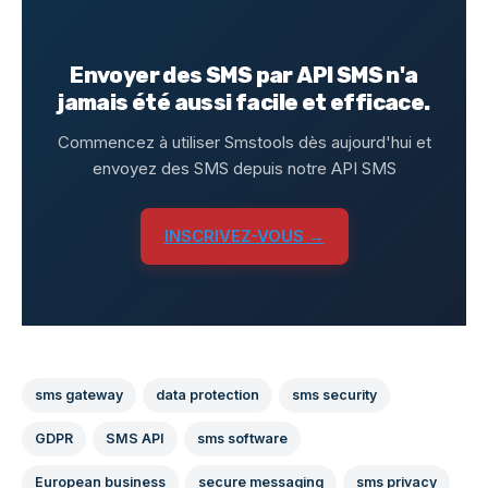
Envoyer des SMS par API SMS n'a
jamais été aussi facile et efficace.
Commencez à utiliser Smstools dès aujourd'hui et
envoyez des SMS depuis notre API SMS
INSCRIVEZ-VOUS →
sms gateway
data protection
sms security
GDPR
SMS API
sms software
European business
secure messaging
sms privacy