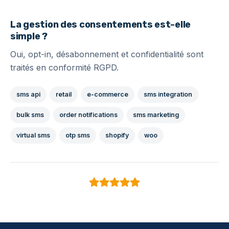
La gestion des consentements est-elle
simple ?
Oui, opt-in, désabonnement et confidentialité sont
traités en conformité RGPD.
sms api
retail
e-commerce
sms integration
bulk sms
order notifications
sms marketing
virtual sms
otp sms
shopify
woo